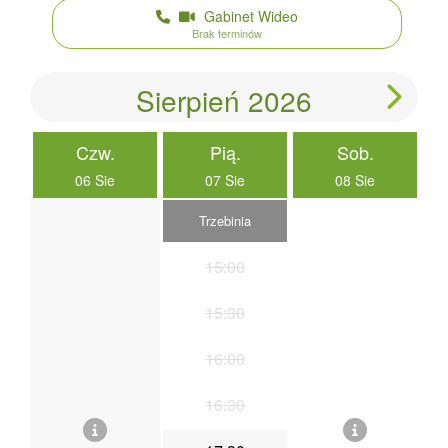
Gabinet Wideo
Brak terminów
Sierpień 2026
Czw.
Pią.
Sob.
06 Sie
07 Sie
08 Sie
Trzebinia
15:00
15:30
16:00
16:30