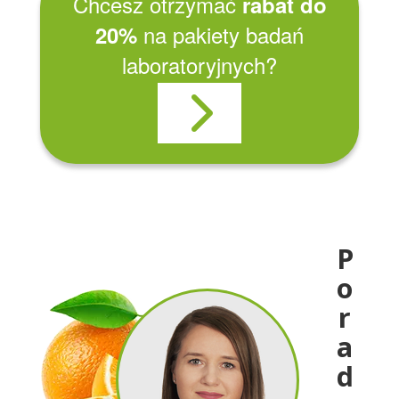
Chcesz otrzymać
rabat do
na pakiety badań
20%
laboratoryjnych?
P
o
r
a
d