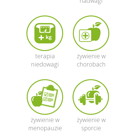
nadwagi
terapia
żywienie w
niedowagi
chorobach
żywienie w
żywienie w
menopauzie
sporcie